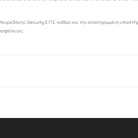
Μαυρεδάκης Security Ε.Π.Ε. καθώς και την ολοκληρωμένη υποστή
 ασφάλειας.