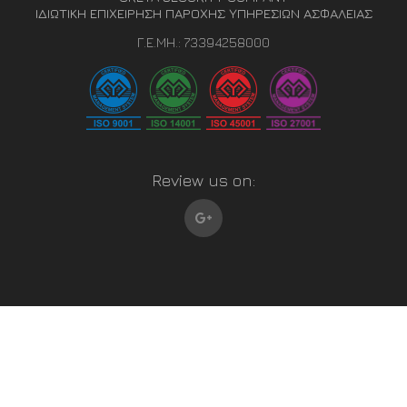
ΙΔΙΩΤΙΚΗ ΕΠΙΧΕΙΡΗΣΗ ΠΑΡΟΧΗΣ ΥΠΗΡΕΣΙΩΝ ΑΣΦΑΛΕΙΑΣ
Γ.Ε.ΜΗ.: 73394258000
Review us on:
© Copyrights 2022
Γ. Μαυρεδάκης Security Ε.Π.Ε.
– All rights reserved.
Powered By
IMMKO