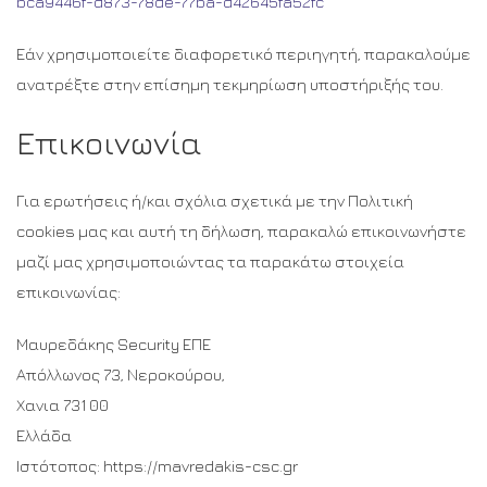
bca9446f-d873-78de-77ba-d42645fa52fc
Εάν χρησιμοποιείτε διαφορετικό περιηγητή, παρακαλούμε
ανατρέξτε στην επίσημη τεκμηρίωση υποστήριξής του.
Επικοινωνία
Για ερωτήσεις ή/και σχόλια σχετικά με την Πολιτική
cookies μας και αυτή τη δήλωση, παρακαλώ επικοινωνήστε
μαζί μας χρησιμοποιώντας τα παρακάτω στοιχεία
επικοινωνίας:
Μαυρεδάκης Security ΕΠΕ
Απόλλωνος 73, Νεροκούρου,
Χανια 731 00
Ελλάδα
Ιστότοπος: https://mavredakis-csc.gr