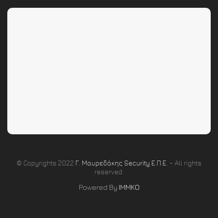
© Copyrights 2022
Γ. Μαυρεδάκης Security Ε.Π.Ε.
– All rights
reserved.
Powered By
IMMKO