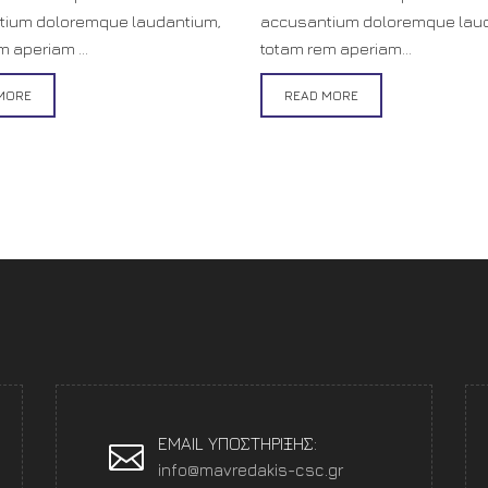
tium doloremque laudantium,
accusantium doloremque lau
 aperiam ...
totam rem aperiam...
MORE
READ MORE
EMAIL ΥΠΟΣΤΗΡΙΞΗΣ:
info@mavredakis-csc.gr