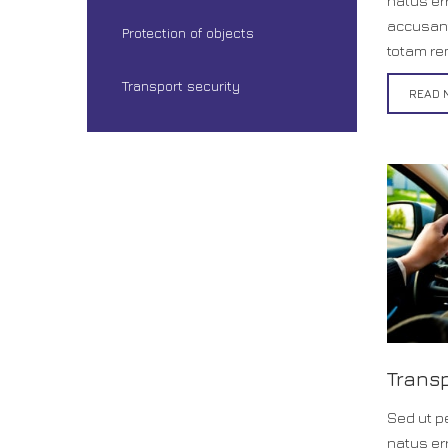
natus er
accusan
Protection of objects
totam re
Transport security
READ 
Trans
Sed ut p
natus er