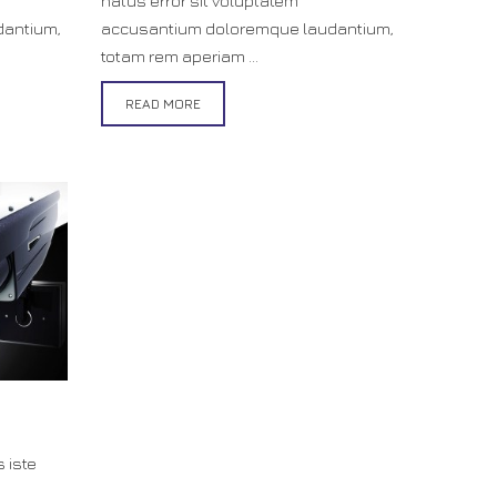
natus error sit voluptatem
dantium,
accusantium doloremque laudantium,
totam rem aperiam ...
READ MORE
 iste