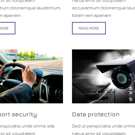
ror sit voluptatem
natus error sit voluptatem
tium doloremque laudantium,
accusantium doloremque lau
m aperiam...
totam rem aperiam...
MORE
READ MORE
port security
Data protection
erspiciatis unde omnis iste
Sed ut perspiciatis unde omnis
ror sit voluptatem
natus error sit voluptatem