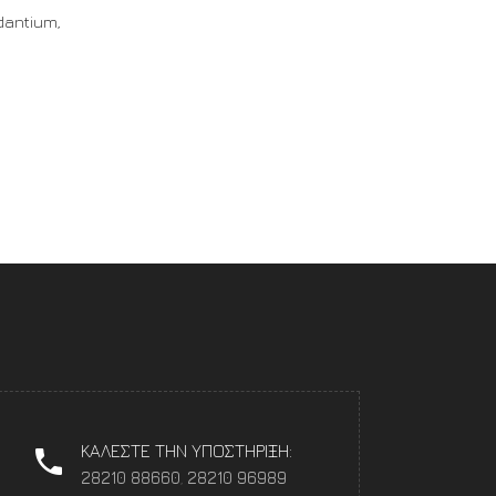
dantium,
ΚΑΛΕΣΤΕ ΤΗΝ ΥΠΟΣΤΗΡΙΞΗ:
28210 88660
,
28210 96989