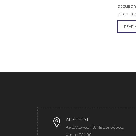
accusan
totam rem
READ 
ΔΙΕΥΘΥΝΣΗ
Απόλλωνος 73, Νεροκούρου,
Χανια 731 00