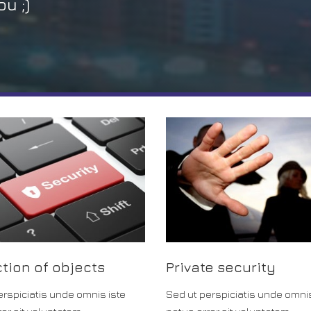
u ;)
tion of objects
Private security
erspiciatis unde omnis iste
Sed ut perspiciatis unde omnis